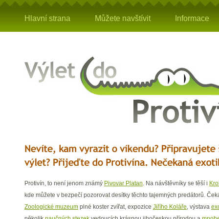
Hlavní strana
Můžete navštívit
Informace
Protivín, to není jenom známý
Pivovar Platan
. Na návštěvníky se těší i
Kro
kde můžete v bezpečí pozorovat desítky těchto tajemných predátorů. Ček
Zoologické muzeum
plné koster zvířat, expozice
Jiřího Koláře
, výstava
exo
několik
naučných stezek
vedoucích krásnou jihočeskou přírodou a
mnohe