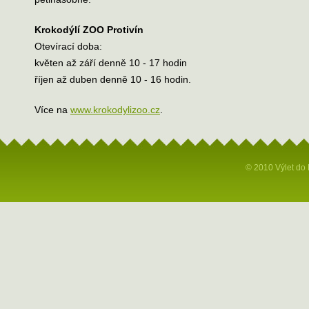
Krokodýlí ZOO Protivín
Otevírací doba:
květen až září denně 10 - 17 hodin
říjen až duben denně 10 - 16 hodin.
Více na
www.krokodylizoo.cz
.
© 2010 Výlet do 