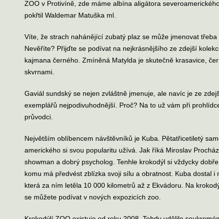
ZOO v Protivíně, zde máme albína aligátora severoamerického
pokřtil Waldemar Matuška ml.
Víte, že strach nahánějící zubatý plaz se může jmenovat třeba
Nevěříte? Přijďte se podívat na nejkrásnějšího ze zdejší kolek
kajmana černého. Zmíněná Matylda je skutečně krasavice, čer
skvrnami.
Gaviál sundský se nejen zvláštně jmenuje, ale navíc je ze zdej
exemplářů nejpodivuhodnější. Proč? Na to už vám při prohlídc
průvodci.
Největším oblíbencem návštěvníků je Kuba. Pětatřicetiletý sa
amerického si svou popularitu užívá. Jak říká Miroslav Procházk
showman a dobrý psycholog. Tenhle krokodýl si vždycky dobře
komu má předvést zblízka svoji sílu a obratnost. Kuba dostal i 
která za ním letěla 10 000 kilometrů až z Ekvádoru. Na krokod
se můžete podívat v nových expozicích zoo.
Krokodýlí ZOO existuje od roku 2008. Tehdy udělilo soukrom