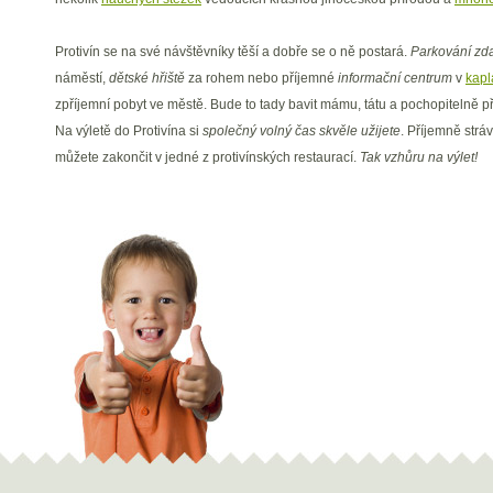
Protivín se na své návštěvníky těší a dobře se o ně postará.
Parkování zd
náměstí,
dětské hřiště
za rohem nebo příjemné
informační centrum
v
kapl
zpříjemní pobyt ve městě. Bude to tady bavit mámu, tátu a pochopitelně p
Na výletě do Protivína si
společný volný čas skvěle užijete
. Příjemně strá
můžete zakončit v jedné z protivínských restaurací.
Tak vzhůru na výlet!