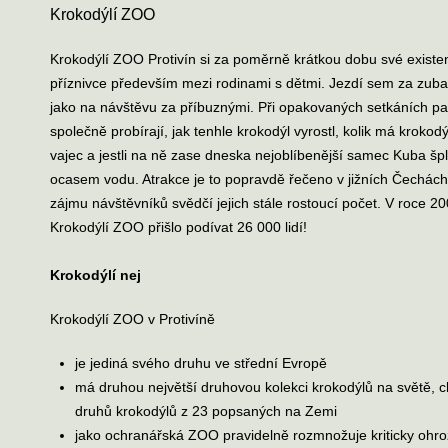
Krokodýlí ZOO
Krokodýlí ZOO Protivín si za poměrně krátkou dobu své existe
příznivce především mezi rodinami s dětmi. Jezdí sem za zuba
jako na návštěvu za příbuznými. Při opakovaných setkáních pa
společně probírají, jak tenhle krokodýl vyrostl, kolik má krokod
vajec a jestli na ně zase dneska nejoblíbenější samec Kuba šp
ocasem vodu. Atrakce je to popravdě řečeno v jižních Čechác
zájmu návštěvníků svědčí jejich stále rostoucí počet. V roce 2
Krokodýlí ZOO přišlo podívat 26 000 lidí!
Krokodýlí nej
Krokodýlí ZOO v Protivíně
je jediná svého druhu ve střední Evropě
má druhou největší druhovou kolekci krokodýlů na světě, 
druhů krokodýlů z 23 popsaných na Zemi
jako ochranářská ZOO pravidelně rozmnožuje kriticky ohr