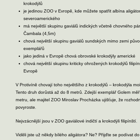
krokodýlů
je jedinou ZOO v Evropě, kde můžete spatřit albína aligáto
severoamerického
má největší skupinu gaviálů indických včetně chovného p
Čambala (4,5m)
chová největší skupinu gaviálů sundských mimo zemi půvo
exemplářů
jako jediná v Evropě chová obrovské krokodýly americké
chová největší skupinu kriticky ohrožených krokodýlů filipí
Evropě
V Protivíně chovají toho největšího z krokodýlů – krokodýla m
Tento druh dorůstá až do 8 metrů. Zdejší exemplář Golem měří
metru, ale majitel ZOO Miroslav Procházka ujišťuje, že rozhodn
povyroste.
Nejvzácnější jsou v ZOO gaviálové indičtí a krokodýli filipínští.
Viděli jste už někdy bílého aligátora? Ne? Přijďte se podívat do