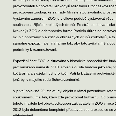
provozovateli a chovateli krokodýlů Miroslavu Procházkovi licen
provozování zoologické zahrady Ministerstvo životního prostře
Výstavním záměrem ZOO je v cílové podobě vystavovat všech
současnosti žijících krokodýlích druhů. Po stránce chovatelské
Krokodýlí ZOO a ochranářská farma Protivín důraz na sestave
skupin ohrožených a kriticky ohrožených druhů krokodýlů, a to
samotné expozici, ale i na farmě tak, aby tato zvířata měla opt
podmínky k rozmnožování.
Expoziční část ZOO je situována v historické hospodářské bu
protivínského náměstí. V 19. století sloužila budova jako stáj p
kočárárna a služební byt pro kočí. Patřila k zázemí protivínsk
jenž byl v majetku rodu Schwarzenberků.
V první polovině 20. století byl objekt v rámci pozemkové refo
soukromému majiteli, který zde provozoval truhlárnu. Od pří
tohoto majitele byl objekt odkoupen zakladatelem ZOO v roce 
2012 byla dokončena kompletní přestavba zoo a expozice se zv
pětinásobně.