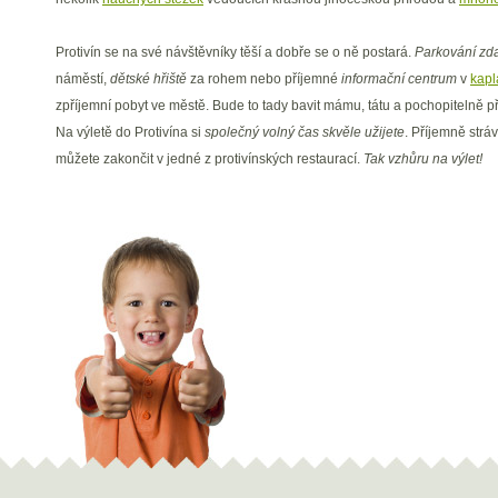
Protivín se na své návštěvníky těší a dobře se o ně postará.
Parkování zd
náměstí,
dětské hřiště
za rohem nebo příjemné
informační centrum
v
kapl
zpříjemní pobyt ve městě. Bude to tady bavit mámu, tátu a pochopitelně p
Na výletě do Protivína si
společný volný čas skvěle užijete
. Příjemně strá
můžete zakončit v jedné z protivínských restaurací.
Tak vzhůru na výlet!