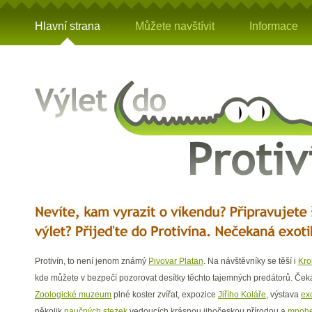
Hlavní strana
Můžete navštívit
Informace
Protivín, to není jenom známý
Pivovar Platan
. Na návštěvníky se těší i
Kro
kde můžete v bezpečí pozorovat desítky těchto tajemných predátorů. Ček
Zoologické muzeum
plné koster zvířat, expozice
Jiřího Koláře
, výstava
exo
několik
naučných stezek
vedoucích krásnou jihočeskou přírodou a
mnohe